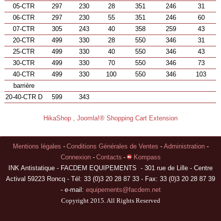
05-CTR
297
230
28
351
246
31
06-CTR
297
230
55
351
246
60
07-CTR
305
243
40
358
259
43
20-CTR
499
330
28
550
346
31
25-CTR
499
330
40
550
346
43
30-CTR
499
330
70
550
346
73
40-CTR
499
330
100
550
346
103
barrière
20-40-CTR D
599
343
HikaShop , Joomla!® Shopping Cart Extension
Mentions légales
-
Conditions Générales de Ventes
-
Administration
-
Connexion
-
Contacts
-
Kompass
INK Antistatique - FACDEM EQUIPEMENTS - 301 rue de Lille - Centre
Actival 59223 Roncq - Tél: 33 (0)3 20 28 87 33 - Fax: 33 (0)3 20 28 87 39
- e-mail:
equipements@facdem.net
Copyright 2015. All Rights Reserved