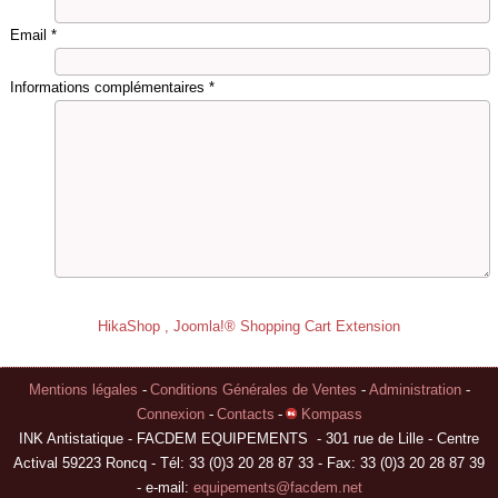
Email
*
Informations complémentaires
*
HikaShop , Joomla!® Shopping Cart Extension
Mentions légales
-
Conditions Générales de Ventes
-
Administration
-
Connexion
-
Contacts
-
Kompass
INK Antistatique - FACDEM EQUIPEMENTS - 301 rue de Lille - Centre
Actival 59223 Roncq - Tél: 33 (0)3 20 28 87 33 - Fax: 33 (0)3 20 28 87 39
- e-mail:
equipements@facdem.net