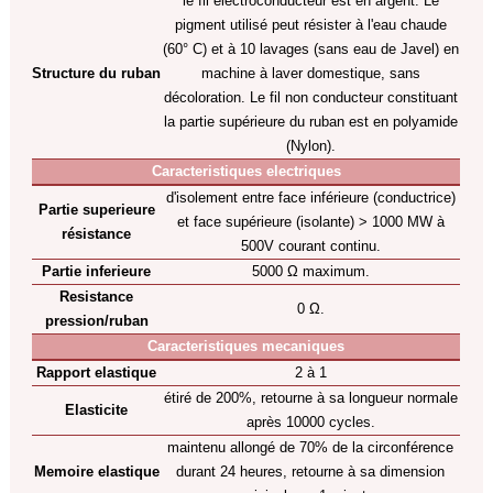
le fil électroconducteur est en argent. Le
pigment utilisé peut résister à l'eau chaude
(60° C) et à 10 lavages (sans eau de Javel) en
Structure du ruban
machine à laver domestique, sans
décoloration. Le fil non conducteur constituant
la partie supérieure du ruban est en polyamide
(Nylon).
Caracteristiques electriques
d'isolement entre face inférieure (conductrice)
Partie superieure
et face supérieure (isolante) > 1000 MW à
résistance
500V courant continu.
Partie inferieure
5000 Ω maximum.
Resistance
0 Ω.
pression/ruban
Caracteristiques mecaniques
Rapport elastique
2 à 1
étiré de 200%, retourne à sa longueur normale
Elasticite
après 10000 cycles.
maintenu allongé de 70% de la circonférence
Memoire elastique
durant 24 heures, retourne à sa dimension