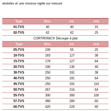
alvéoles et une mousse rigide sur mesure
Type
Dim.
int.
mm
01-TVS
40
40
15
02-TVS
62
62
25
CORTRONIC® Découpe à plat
Type
Dim.
int.
mm
05-TVS
100
55
25
10-TVS
183
127
38
15-TVS
178
127
64
20-TVS
190
135
40
30-TVS
250
191
38
40-TVS
250
191
64
45-TVS
250
191
110
50-TVS
267
216
64
55-TVS
300
300
100
57-TVS
380
280
60
60-TVS
420
220
40