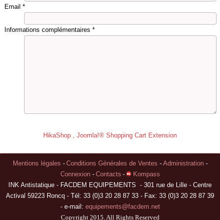
Email
*
Informations complémentaires
*
HikaShop , Joomla!® Shopping Cart Extension
Mentions légales
-
Conditions Générales de Ventes
-
Administration
-
Connexion
-
Contacts
-
Kompass
INK Antistatique - FACDEM EQUIPEMENTS - 301 rue de Lille - Centre
Actival 59223 Roncq - Tél: 33 (0)3 20 28 87 33 - Fax: 33 (0)3 20 28 87 39
- e-mail:
equipements@facdem.net
Copyright 2015. All Rights Reserved