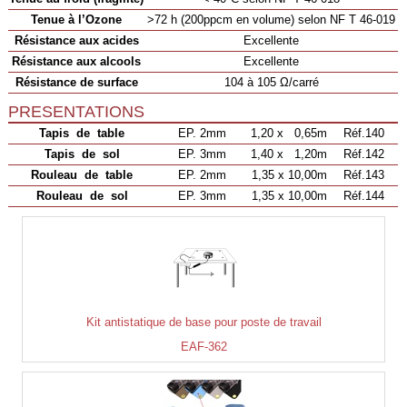
Tenue à l’Ozone
>72 h (200ppcm en volume) selon NF T 46-019
Résistance aux acides
Excellente
Résistance aux alcools
Excellente
Résistance de surface
104 à 105 Ω/carré
PRESENTATIONS
Tapis de table
EP. 2mm
1,20 x 0,65m
Réf.140
Tapis de sol
EP. 3mm
1,40 x 1,20m
Réf.142
Rouleau de table
EP. 2mm
1,35 x 10,00m
Réf.143
Rouleau de sol
EP. 3mm
1,35 x 10,00m
Réf.144
Kit antistatique de base pour poste de travail
EAF-362