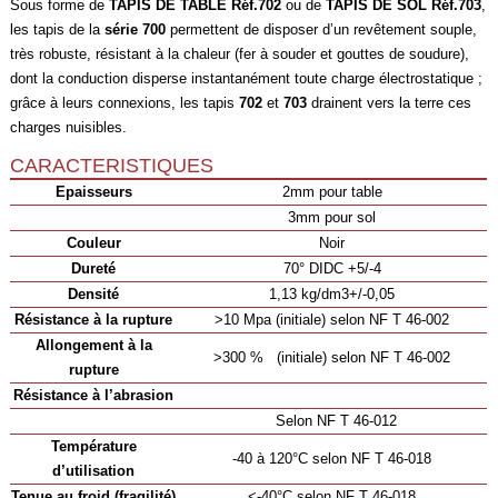
Sous forme de
TAPIS DE TABLE Réf.702
ou de
TAPIS DE SOL Réf.703
,
les tapis de la
série 700
permettent de disposer d’un revêtement souple,
très robuste, résistant à la chaleur (fer à souder et gouttes de soudure),
dont la conduction disperse instantanément toute charge électrostatique ;
grâce à leurs connexions, les tapis
702
et
703
drainent vers la terre ces
charges nuisibles.
CARACTERISTIQUES
Epaisseurs
2mm pour table
3mm pour sol
Couleur
Noir
Dureté
70° DIDC +5/-4
Densité
1,13 kg/dm3+/-0,05
Résistance à la rupture
>10 Mpa (initiale) selon NF T 46-002
Allongement à la
>300 % (initiale) selon NF T 46-002
rupture
Résistance à l’abrasion
Selon NF T 46-012
Température
-40 à 120°C selon NF T 46-018
d’utilisation
Tenue au froid (fragilité)
<-40°C selon NF T 46-018